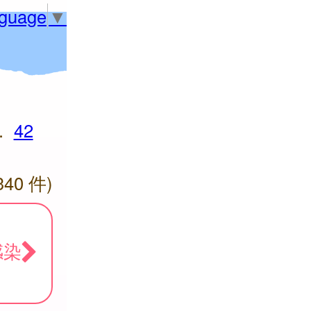
nguage
▼
.
42
340 件)
感染