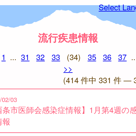
Select La
流行疾患情報
1
...
31
32
33
(34)
35
36
37
..
>>
(414 件中 331 件 — 
/02/03
西条市医師会感染症情報】1月第4週の
情報