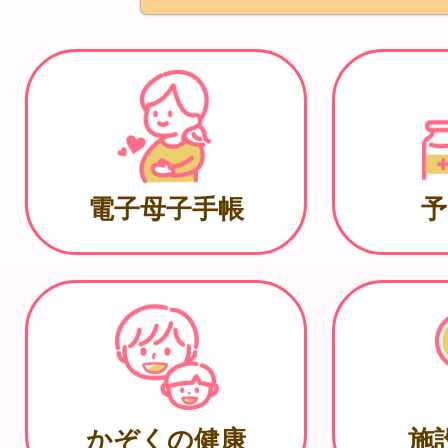
電子母子手帳
予
かぞくの健康
施