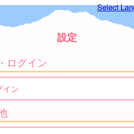
Select La
設定
・ログイン
グイン
他