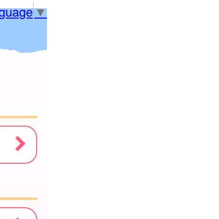
nguage
▼