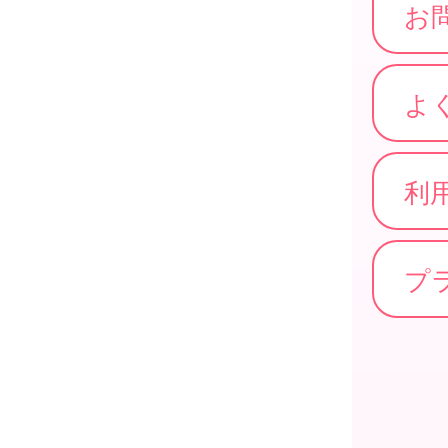
お
よ
利
プ