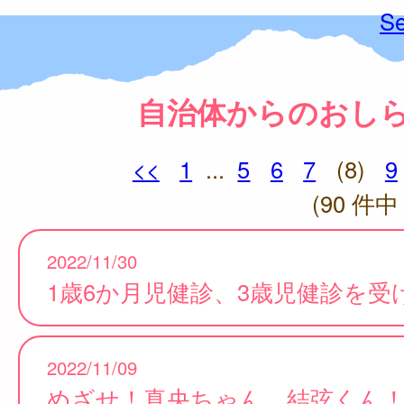
Se
自治体からのおし
<<
1
...
5
6
7
(8)
9
(90 件中 
2022/11/30
1歳6か月児健診、3歳児健診を受
2022/11/09
めざせ！真央ちゃん、結弦くん！