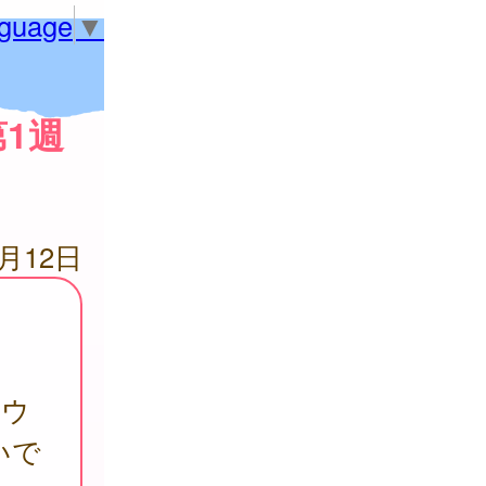
nguage
▼
1週
6月12日
（ウ
いで