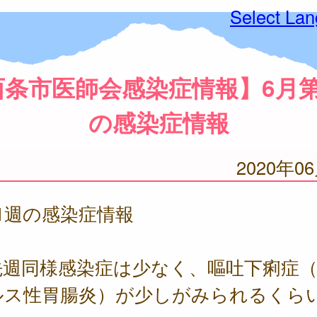
Select La
西条市医師会感染症情報】6月第
の感染症情報
2020年0
1週の感染症情報
先週同様感染症は少なく、嘔吐下痢症
ルス性胃腸炎）が少しがみられるくら