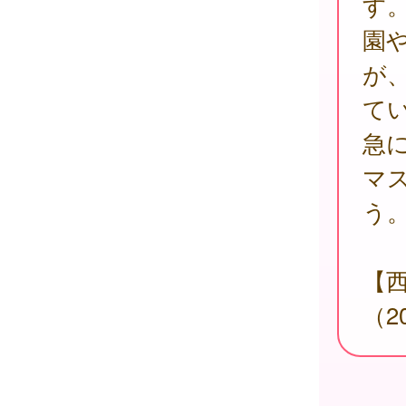
す
園
が
て
急
マ
う
【
（2