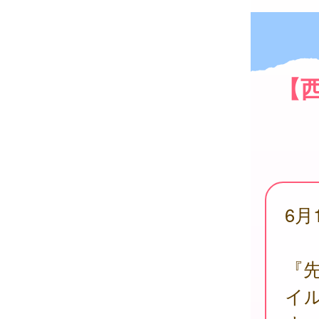
【
6月
『
イ