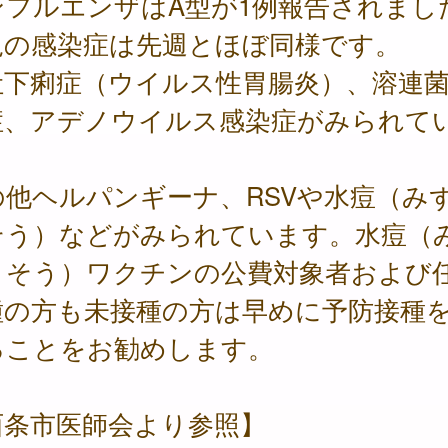
ンフルエンザはA型が1例報告されまし
児の感染症は先週とほぼ同様です。
吐下痢症（ウイルス性胃腸炎）、溶連
症、アデノウイルス感染症がみられて
。
の他ヘルパンギーナ、RSVや水痘（み
そう）などがみられています。水痘（
うそう）ワクチンの公費対象者および
種の方も未接種の方は早めに予防接種
ることをお勧めします。
西条市医師会より参照】