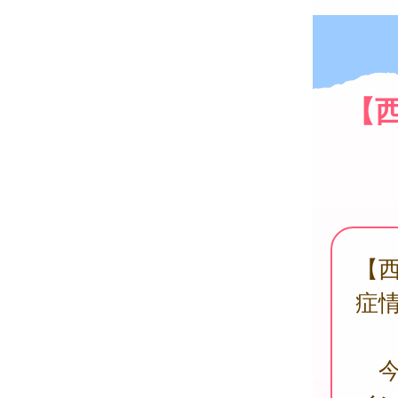
【
【
症
今