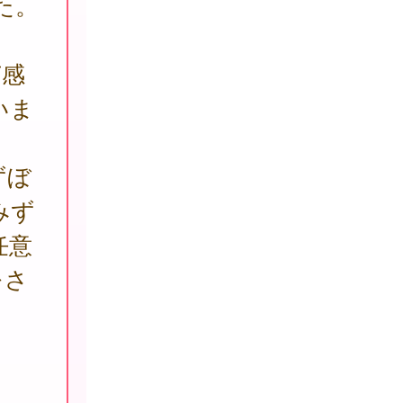
た。
菌感
いま
ずぼ
みず
任意
をさ