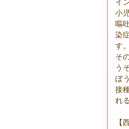
イ
小
嘔
染
す
そ
う
ぼ
接
れ
【