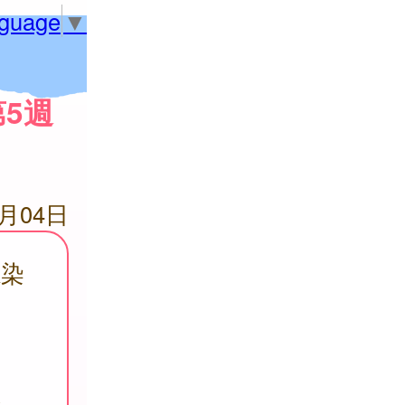
nguage
▼
5週
6月04日
感染