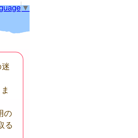
nguage
▼
の迷
しま
用の
け取る