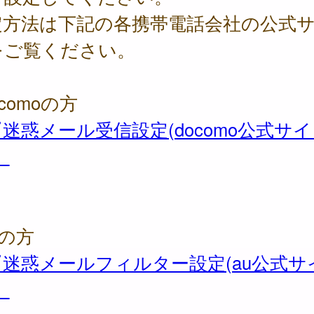
定方法は下記の各携帯電話会社の公式
をご覧ください。
ocomoの方
『迷惑メール受信設定(docomo公式サ
』
uの方
『迷惑メールフィルター設定(au公式サ
』