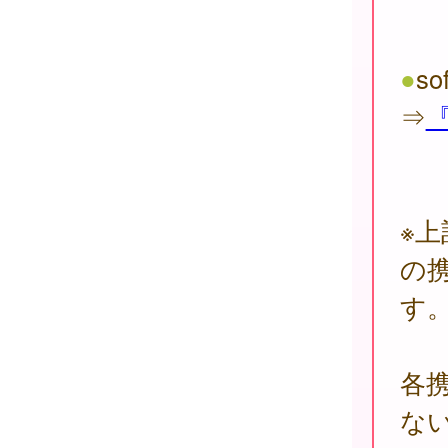
●
so
⇒
『
※
の
す
各
な