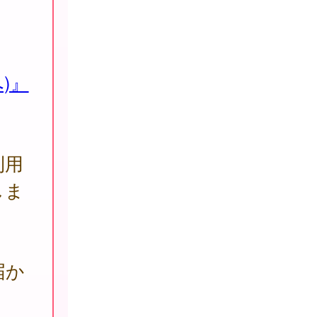
)』
利用
しま
届か