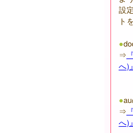
設
ト
●
d
⇒
へ)
●
a
⇒
へ)