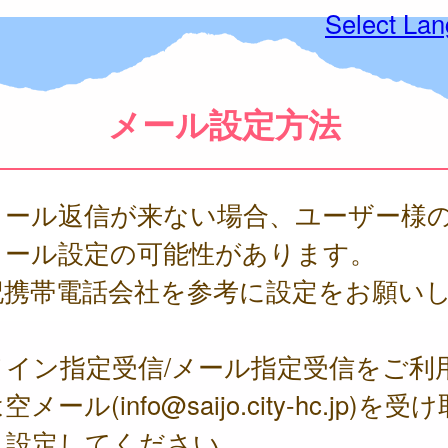
Select La
メール設定方法
メール返信が来ない場合、ユーザー様
メール設定の可能性があります。
記携帯電話会社を参考に設定をお願い
。
メイン指定受信/メール指定受信をご利
メール(info@saijo.city-hc.jp)を受
う設定してください。