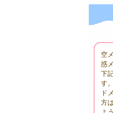
空
惑
下
す
ド
方は空
よ