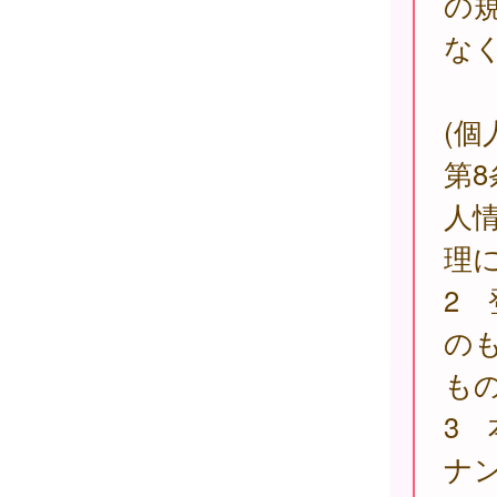
の
な
(個
第
人
理
2
の
も
3
ナ