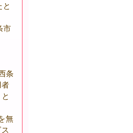
たと
条市
西条
用者
こと
を無
ビス