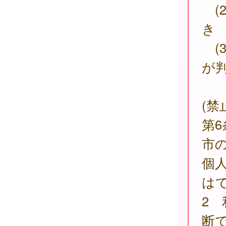
(
き
(
が
(禁
第
市
個
は
2
断