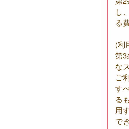
第
し
る
(利
第
な
ご
す
る
用
で