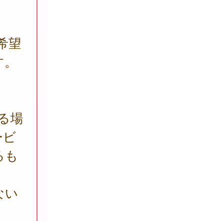
希望
す。
る場
ービ
るも
ない