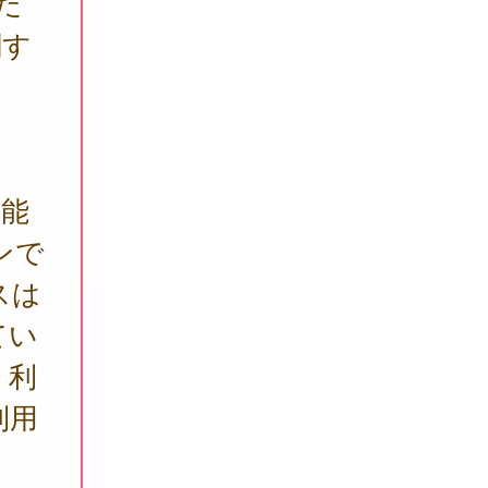
だ
関す
。
可能
ンで
スは
てい
、利
利用