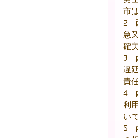
市
2
急
確
3
遅
責
4
利
い
5