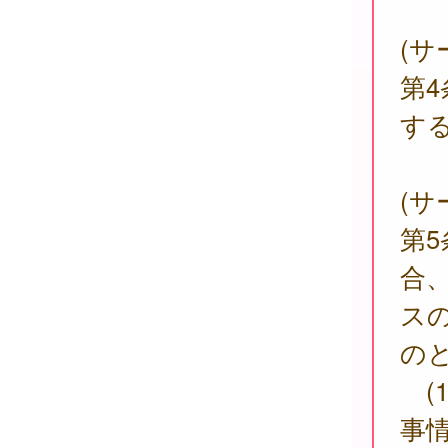
(サ
第
す
(サ
第
合
ス
の
(
事