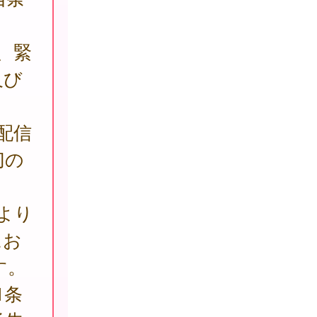
。
、緊
及び
配信
切の
より
にお
す。
1条