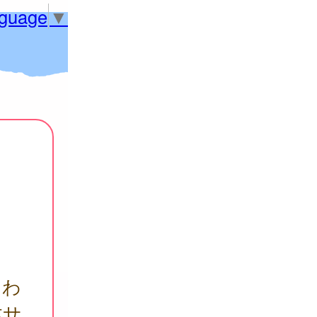
nguage
▼
くわ
本サ