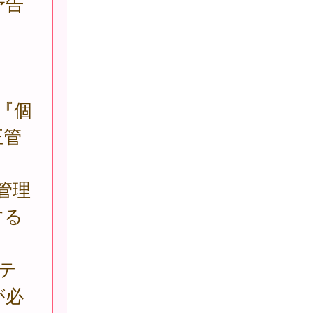
予告
『個
正管
管理
する
テ
が必