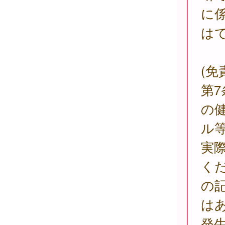
に
は
(免
第
の
ル
実
く
の
は
発