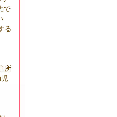
先で
い
する
住所
幼児