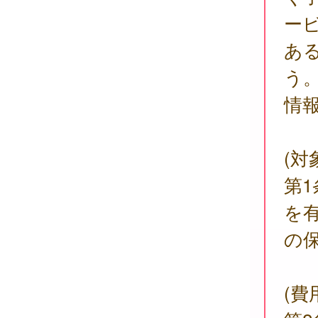
ー
あ
う
情
(対
第
を
の
(費