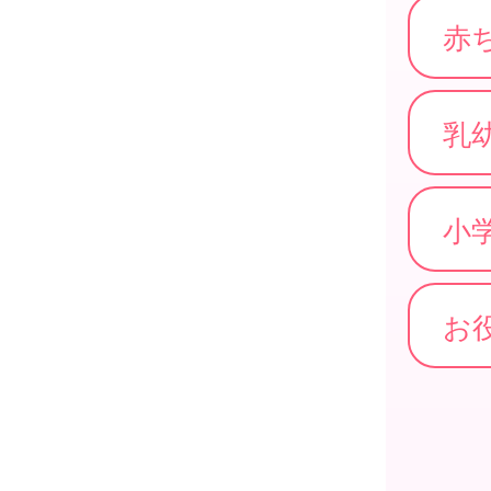
赤
乳
小
お