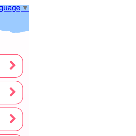
nguage
▼