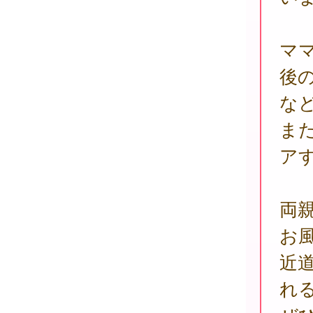
マ
後
な
ま
ア
両
お
近
れ