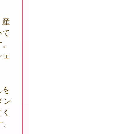
、産
いて
す。
シェ
んを
メン
てく
す。