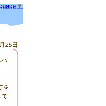
nguage
▼
4月25日
パパ
方を
して