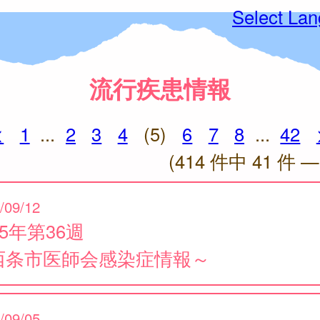
Select La
流行疾患情報
<
1
...
2
3
4
(5)
6
7
8
...
42
(414 件中 41 件 —
/09/12
25年第36週
西条市医師会感染症情報～
/09/05