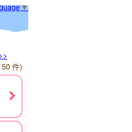
nguage
▼
>>
 50 件)