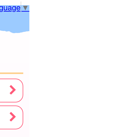
nguage
▼