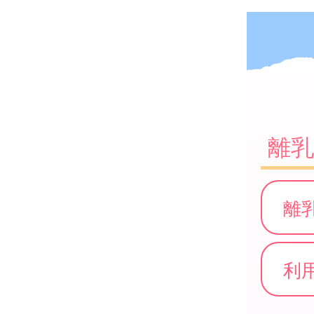
離
離
利