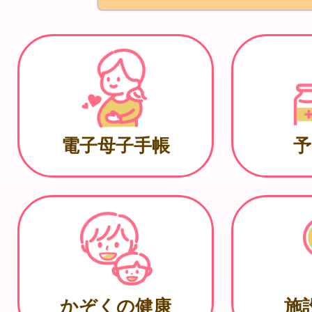
電子母子手帳
予
かぞくの健康
施