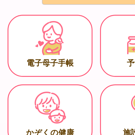
電子母子手帳
予
かぞくの健康
施