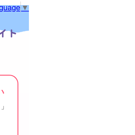
nguage
▼
い
く」